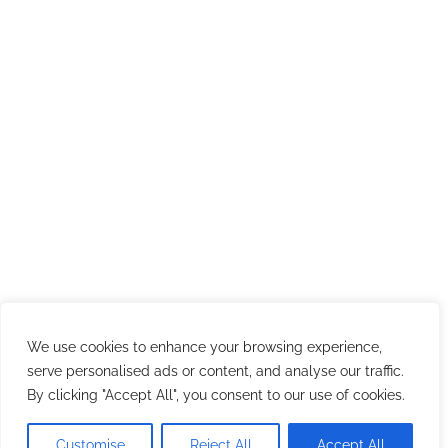
Link utili
Codice etico
Codice Condotta Fornitori
Politica SGI
Politica per la diversità, equità e inclusione
Politica contro le molestie
Politica Anticorruzione
Privacy Policy e Cybersecurity
Cookies Policy
Link utili
We use cookies to enhance your browsing experience,
Contatti
serve personalised ads or content, and analyse our traffic.
Lavora con noi
By clicking "Accept All", you consent to our use of cookies.
© 2025 All rights reserved by LAST Technology S.r.l. | P.Iva
Customise
Reject All
Accept All