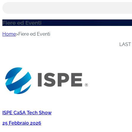
Academy
MACCHINE PER IL LAVAGGIO E DISINFEZI
Sostenibilità
MACCHINE PER LA STERILIZZAZIONE
Fiere ed Eventi
Newsroom
Fiere ed Eventi
Home
>
Fiere ed Eventi
MACCHINE DI STERILIZZAZIONE E LAVAGG
(PROCESSI COMBINATI)
LAST 
MACCHINE DI DEPIROGENAZIONE
MACCHINE DI DECONTAMINAZIONE
MACCHINE PER GENERAZIONE DI VAPORE
MACCHINE PER ESSICCAZIONE
Scarica il catalogo
ISPE CaSA Tech Show
25 Febbraio 2026