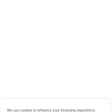
After sales
Academy
Fiere ed Eventi
Link utili
Codice etico
Codice Condotta Fornitori
Politica SGI
Politica per la diversità, equità e inclusione
Politica contro le molestie
Politica Anticorruzione
Privacy Policy e Cybersecurity
Cookies Policy
Link utili
We use cookies to enhance your browsing experience,